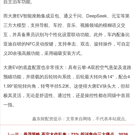
自主泊车功能。
而大唐EV智能座舱集成豆包、通义千问、DeepSeek、元宝等第
三方大模型，支持导航、车控、音乐、视频领域的模糊语义交
互，并具备乘员识别与个性化设置联动功能。此外，车内配备比
亚迪自研的NFC灵动按键，支持单击、双击、旋转操作，可自定
义20余项高频功能，采用磁吸安装方式。
大唐EV的底盘配置也非常强大：具有云辇-A双腔空气悬架及道路
预瞄功能，并搭载的后轮转向系统，后轮最大转向角14°，配合4
1.99°前轮转向角，转弯半径5.2米。这使得大唐EV块头大，但却
极其灵活，无论是舒适性、通过性，还是操控性都在同级中首屈
一指。
鑫东财配资提示：文章来自网络，不代表本站观点。
上一篇：
鼎茂策略 高定木作乱象：72% 投诉集中三大痛点，2026