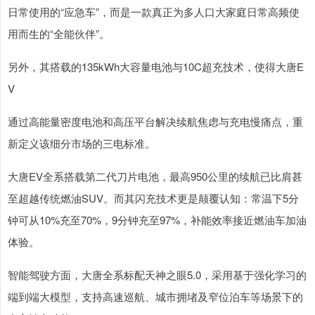
日常使用的“应急车”，而是一款真正为多人口大家庭日常高频使
用而生的“全能伙伴”。
另外，其搭载的135kWh大容量电池与10C超充技术，使得大唐E
V
通过高能量密度电池和高压平台解决续航焦虑与充电慢痛点，重
新定义该细分市场的三电标准。
大唐EV全系搭载第二代刀片电池，最高950公里的续航已比肩甚
至超越传统燃油SUV。而其闪充技术更是颠覆认知：常温下5分
钟可从10%充至70%，9分钟充至97%，补能效率接近燃油车加油
体验。
智能驾驶方面，大唐全系标配天神之眼5.0，采用基于强化学习的
端到端大模型，支持高速巡航、城市拥堵及窄位泊车等场景下的