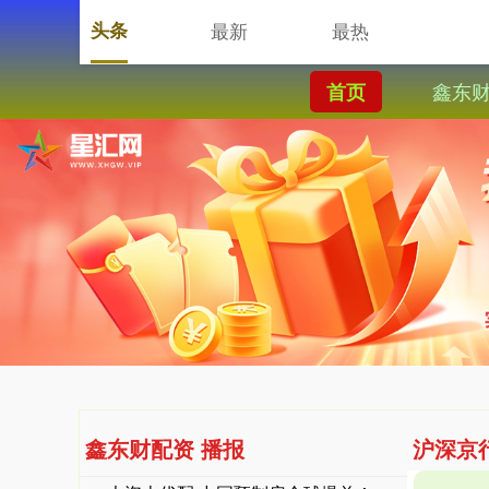
头条
最新
最热
鑫东
首页
鑫东财配资 播报
沪深京