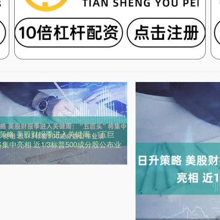
策略 美股财报季进入关键周：“五巨
将集中亮相 近1/3标普500成分股公布业