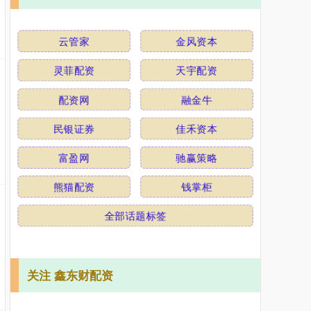
云管家
金风资本
灵菲配资
天宇配资
配资网
融金牛
民银证券
佳禾资本
富盈网
驰赢策略
熊猫配资
钱掌柜
全部话题标签
关注 鑫东财配资