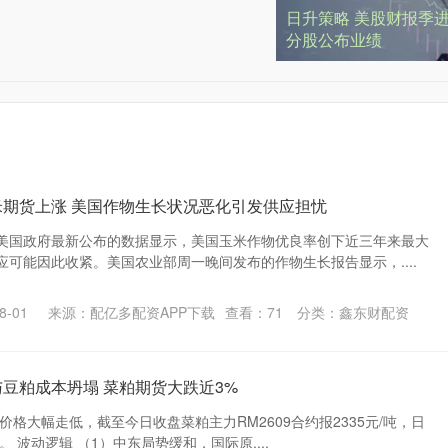
日升策略 美股财报季进入
分股公布业绩
米期货上涨 美国作物生长状况恶化引发供应担忧
美国政府最新公布的数据显示，美国玉米作物优良率创下近三年来最大
可能因此收紧。美国农业部周一晚间发布的作物生长报告显示，....
-01
来源：配亿多配资APP下载
查看：
71
分类：
鑫东财配资
与豆粕成本坍塌 菜粕期货大跌近3%
价格大幅走低，截至今日收盘菜粕主力RM2609合约报2335元/吨，日
%。 波动逻辑 （1）中东局势缓和，国际原....