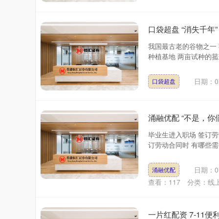
口袋超盘 “消失千年
我国最古老的谷物之一 
种植基地 两亩试种的菰米
日期：07
口袋超盘
涌融优配 “不是，
毕业生进入职场 签订劳
订劳动合同时 有哪些需要
日期：07
涌融优配
查看：
117
分类：
线
一片红配资 7-1