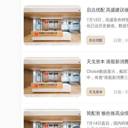
启点优配 高盛建议做
7月13日，高盛发布
化已达历史极值。数据显
日期：07
启点优配
天戈资本 港股新消
Choice数据显示，
中，有着“港股新消费三
日期：07
天戈资本
简配资 猴价推高业绩
7月14日盘后，国内药物安