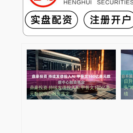
日升
鼎豪投资 持续发债投入AI 甲骨文160亿美
头”
元数据中心融资落定
绩