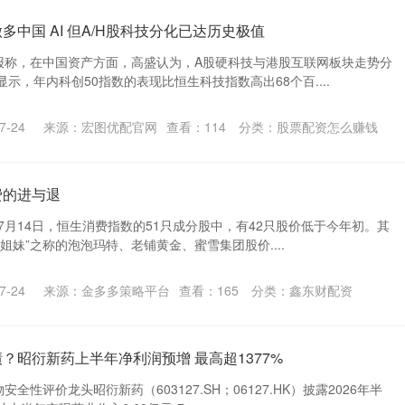
多中国 AI 但A/H股科技分化已达历史极值
研报称，在中国资产方面，高盛认为，A股硬科技与港股互联网板块走势分
示，年内科创50指数的表现比恒生科技指数高出68个百....
-24
来源：宏图优配官网
查看：
114
分类：
股票配资怎么赚钱
费的进与退
截至7月14日，恒生消费指数的51只成分股中，有42只股价低于今年初。其
姐妹”之称的泡泡玛特、老铺黄金、蜜雪集团股价....
-24
来源：金多多策略平台
查看：
165
分类：
鑫东财配资
？昭衍新药上半年净利润预增 最高超1377%
全性评价龙头昭衍新药（603127.SH；06127.HK）披露2026年半