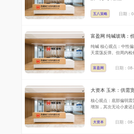
日期：08
五八策略
富盈网 纯碱玻璃：
纯碱 核心观点：中性偏
天震荡反弹。但周内检修
日期：08-
富盈网
大资本 玉米：供需
核心观点：底部偏弱震
增加，其次无论小麦还是
日期：08-
大资本