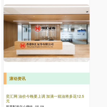
滚动资讯
奕汇网 油价今晚要上调 加满一箱油将多花12.5
元
股票配资怎么赚钱
05-09