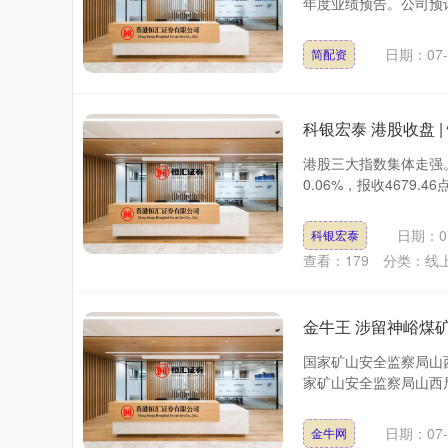
年度业绩预告。公司预计上
日期：07-
简配资
科银宏泰 港股收盘 
港股三大指数集体走强。
0.06%，报收4679.46
日期：07
科银宏泰
查看：
179
分类：
线
金牛王 涉留神峪煤
国家矿山安全监察局山
家矿山安全监察局山西局
日期：07-
金牛网