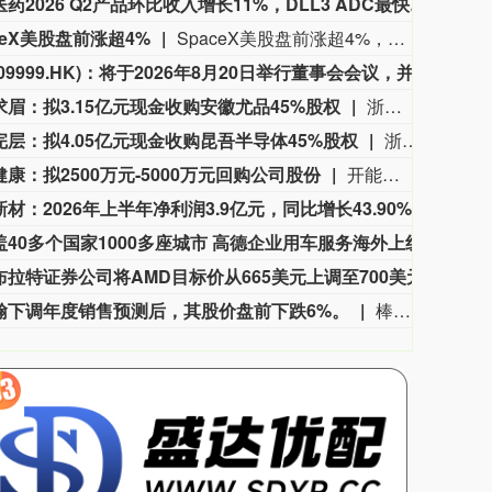
再鼎医药2026 Q2产品环比收入增长11%，DLL3 ADC最快明年提交美国上市申请
再鼎医
ceX美股盘前涨超4%
SpaceX美股盘前涨超4%，现报112.68美元。
3515.56
基金指数
722
-19.58
-0.55%
网易(09999.HK)：将于2026年8月20日举行董事会会议，并将于会上批准公司截至2026年6月30日止第二季度和上半年的未经审核业绩及公告。
网易(
求眉：拟3.15亿元现金收购安徽尤品45%股权
浙江求眉公告称，公司拟以现金方式受让南京尤品科技等股东持有的安徽尤品45%股权，交易作价不高于3.15亿元。交易完成后，公司将取得安徽尤品控制权。收购款分五期支付，若业绩不达标，公司有权要求回购股权。此外，南京尤品科技将6%表决权委托给公司。协议还对业绩承诺、尽职调查、排他期等事项作出约定。协议需经双方董事会、股东会审议通过后生效。
完层：拟4.05亿元现金收购昆吾半导体45%股权
浙边完层公告称，公司拟以现金方式受让锟罡（江西）科技等三家公司持有的昆吾半导体科技（江西）有限公司45%股权，交易作价不高于4.05亿元。交易完成后，公司将取得标的公司控制权。转让款分五期支付，业绩承诺方需对2026 - 2028年净利润作出承诺，若未达业绩要求，需进行补偿或回购股权。本意向协议需经双方董事会/股东会审议通过后生效。
康：拟2500万元-5000万元回购公司股份
开能健康8月6日公告，拟以集中竞价交易方式回购公司股份，回购总金额不低于2500万元且不超过5000万元。回购价格不超过6.5元/股。回购股份将用于股权激励或员工持股计划。回购期限为自董事会审议通过回购股份方案之日起6个月内。
材：2026年上半年净利润3.9亿元，同比增长43.90%
伟星新
已覆盖40多个国家1000多座城市 高德企业用车服务海外上线
近日
罗森布拉特证券公司将AMD目标价从665美元上调至700美元。
罗森布
翰下调年度销售预测后，其股价盘前下跌6%。
棒约翰下调年度销售预测后，其股价盘前下跌6%。