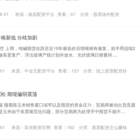
-01
来源：南昌配资平台
查看：
67
分类：
股票场外配资
价格新低 分歧加剧
空 上周，纯碱期货在跌至近10年最低价后情绪稍有修复，前半周连续2
装置复产、浮法玻璃产线计划外放水、光伏玻璃日熔量持....
01
来源：中金宝配资平台
查看：
123
分类：
线上股票配资炒
宽松 期现偏弱震荡
荡 随着陈玉米销售窗口缩窄以及囤货的资金压力，贸易商被动出货意愿
玉米由于发票规范化问题，部分贸易商为处理手中囤货不能不....
01
来源：富祥配资官网
查看：
182
分类：
股票配资怎么赚钱