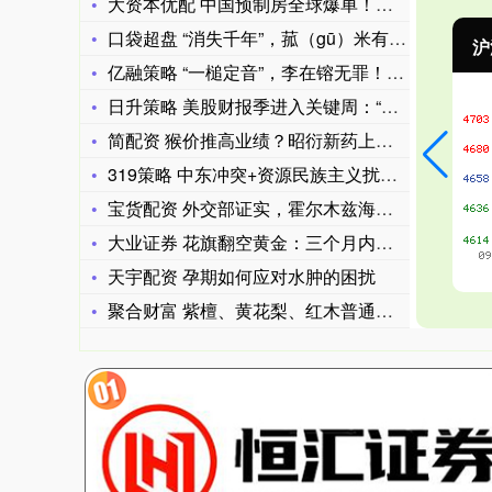
大资本优配 中国预制房全球爆单！拆封84个巨型快递后直接变成
口袋超盘 “消失千年”，菰（gū）米有望重回餐桌！
沪深300
4651.31
-6.85
-0.15%
亿融策略 “一槌定音”，李在镕无罪！三星电子股价创10个月以
日升策略 美股财报季进入关键周：“五巨头”将集中亮相 近1/
简配资 猴价推高业绩？昭衍新药上半年净利润预增 最高超137
319策略 中东冲突+资源民族主义扰动强化，有色金属向好，有
宝货配资 外交部证实，霍尔木兹海峡遇袭船上有中国籍船员
大业证券 花旗翻空黄金：三个月内降到4300美元/盎司
天宇配资 孕期如何应对水肿的困扰
聚合财富 紫檀、黄花梨、红木普通人三招辨别，不伤家具、一看就