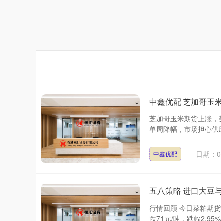
中鑫优配 芝加哥玉
芝加哥玉米期货上涨，
单周降幅，市场担心供应
日期：08
中鑫优配
五八策略 进口大豆
行情回顾 今日菜粕期货
跌71元/吨，跌幅2.95