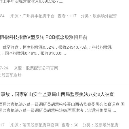
半年实现营业收入6.69亿元-7.....
24
来源：广州典丰配资平台
查看：
117
分类：
股票场外配资
| 恒指科技指数V型反转 PCB概念股涨幅居前
截至收盘，恒生指数涨0.52%，报收24340.73点；科技指数涨
点；国企指数涨0.46%，报收8103.0....
-24
来源：股票配资公司官网
上股票配资炒
矿事故，国家矿山安全监察局山西局监察执法八处2人被查
西局监察执法八处一级调研员胡慧松接受山西省监察委员会监察调查 国
监察执法八处一级调研员胡慧松涉嫌严重违法，涉通洲集团留....
17
来源：莆田股票配资网官网
查看：
66
分类：
股票场外配资