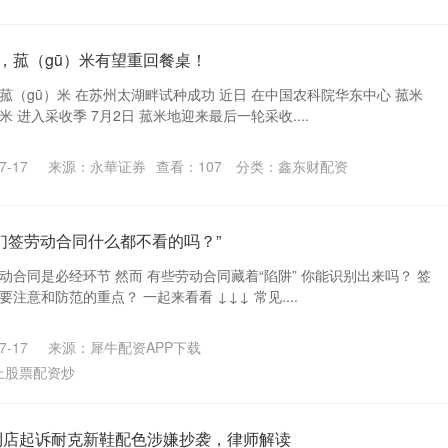
”，菰（gū）米有望重回餐桌！
菰（gū）米 在苏州太湖畔试种成功 近日 在中国农科院华东中心 菰米
 进入采收季 7月2日 菰米地迎来最后一轮采收....
-17
来源：永華证券
查看：
107
分类：
鑫东财配资
你们签劳动合同什么都不看的吗？”
动合同是必经环节 然而 有些劳动合同藏着“陷阱” 你能识别出来吗？ 签
注意和防范的重点？ 一起来看看 ↓↓↓ 常见....
-17
来源：犀牛配资APP下载
上股票配资炒
1便利店起诉耐克新鞋配色涉嫌抄袭，律师解读