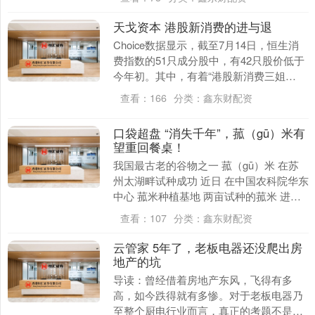
物生长报告显示，....
天戈资本 港股新消费的进与退
Choice数据显示，截至7月14日，恒生消
费指数的51只成分股中，有42只股价低于
今年初。其中，有着“港股新消费三姐
妹”之称的泡泡玛特、老铺黄金、蜜雪集团
查看：
166
分类：
鑫东财配资
股价....
口袋超盘 “消失千年”，菰（gū）米有
望重回餐桌！
我国最古老的谷物之一 菰（gū）米 在苏
州太湖畔试种成功 近日 在中国农科院华东
中心 菰米种植基地 两亩试种的菰米 进入
采收季 7月2日 菰米地迎来最后一轮采
查看：
107
分类：
鑫东财配资
收....
云管家 ​5年了，老板电器还没爬出房
地产的坑
导读：曾经借着房地产东风，飞得有多
高，如今跌得就有多惨。对于老板电器乃
至整个厨电行业而言，真正的考题不是赢