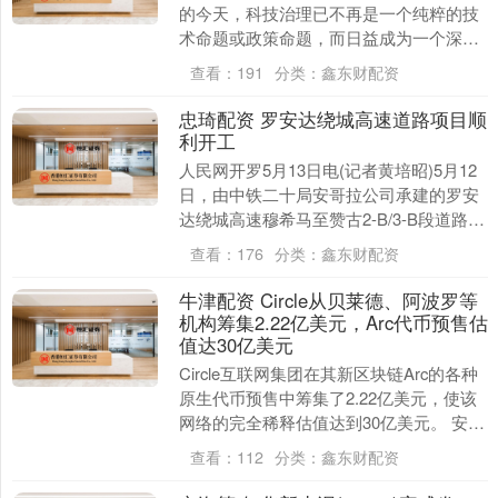
的今天，科技治理已不再是一个纯粹的技
术命题或政策命题，而日益成为一个深层
的法理命题。林泰、张琨蓓合著的《全球
查看：
191
分类：
鑫东财配资
科技治理的法律....
忠琦配资 罗安达绕城高速道路项目顺
利开工
人民网开罗5月13日电(记者黄培昭)5月12
日，由中铁二十局安哥拉公司承建的罗安
达绕城高速穆希马至赞古2-B/3-B段道路项
目举行开工仪式。伊科洛-本戈省省长奥....
查看：
176
分类：
鑫东财配资
牛津配资 Circle从贝莱德、阿波罗等
机构筹集2.22亿美元，Arc代币预售估
值达30亿美元
Circle互联网集团在其新区块链Arc的各种
原生代币预售中筹集了2.22亿美元，使该
网络的完全稀释估值达到30亿美元。 安德
森·霍罗威茨（Andreessen....
查看：
112
分类：
鑫东财配资