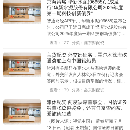
京海策略 华新水泥(06655)完成发
行“华新水泥股份有限公司2025年度
第一期科技创新债券”
智通财经APP讯，华新水泥(06655)发布公
告，公司已于近日完成了“华新水泥股份有
限公司2025年度第一期科技创新债券”(“本
期中期票据”)的发行。 本期中期....
查看：
127
分类：
鑫东财配资
宝货配资 外交部证实，霍尔木兹海峡
遇袭船上有中国籍船员
针对有关船只在霍尔木兹海峡遇袭的报
道，外交部发言人林剑8日在例行记者会上
答问时表示，根据目前掌握的情况，相关
遇袭船只系马绍尔群岛籍，船上有中国籍
查看：
179
分类：
鑫东财配资
船员。截至目前，....
雅休配资 两度缺席董事会，国信证券
独董张蕊遭罢免，还兼任奈雪的茶、
爱施德独董
（图片来源：视觉中国） 蓝鲸新闻 7 月
18 日讯（记者 王婉莹）国信证券日前的