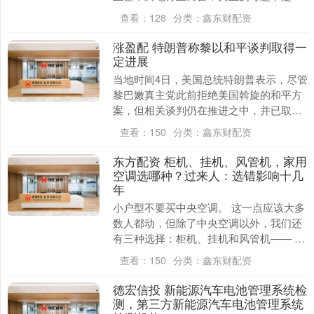
多少场官司，而是如何在脱离房地产输血
查看：
128
分类：
鑫东财配资
之后，重建一条不依....
涨盈配 特朗普称黎以和平谈判取得一
定进展
当地时间4日，美国总统特朗普表示，尽管
黎巴嫩真主党此前拒绝美国斡旋的和平方
案，但相关谈判仍在推进之中，并已取得
一定进展。 特朗普表示，黎巴嫩局势与伊
查看：
150
分类：
鑫东财配资
朗问题相互关....
东方配资 柜机、挂机、风管机，家用
空调选哪种？过来人：选错影响十几
年
小户型不要买中央空调。 这一点应该大多
数人都动，但除了中央空调以外，我们还
有三种选择：柜机、挂机和风管机—— •
都是空调，该选哪一种呢？ 作为三种空调
查看：
150
分类：
鑫东财配资
都用过的“....
德宏信投 新能源汽车电池管理系统检
测，第三方新能源汽车电池管理系统