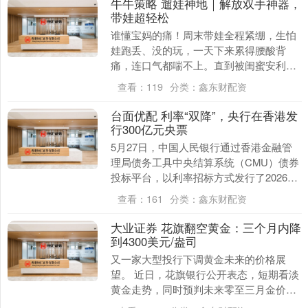
牛牛策略 遛娃神地｜解放双手神器，
带娃超轻松
谁懂宝妈的痛！周末带娃全程紧绷，生怕
娃跑丢、没的玩，一天下来累得腰酸背
痛，连口气都喘不上。直到被闺蜜安利万
家丽国际Mall，才解锁带娃新姿势，这里
查看：
119
分类：
鑫东财配资
就是解放双手的....
台面优配 利率“双降”，央行在香港发
行300亿元央票
5月27日，中国人民银行通过香港金融管
理局债务工具中央结算系统（CMU）债券
投标平台，以利率招标方式发行了2026年
第四期和第五期央行票据。 其中，2026年
查看：
161
分类：
鑫东财配资
第....
大业证券 花旗翻空黄金：三个月内降
到4300美元/盎司
又一家大型投行下调黄金未来的价格展
望。 近日，花旗银行公开表态，短期看淡
黄金走势，同时预判未来零至三月金价每
盎司将触及4300美元/盎司。 这已经是第