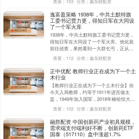
查看：
103
分类：
鑫东财配资
逸富盈策略 1938年，中共土默特旗
工委书记贾力更，得知日军在大同设
了一个军火库
1938年，中共土默特旗工委书记贾力更，
得知日军在大同设了一个军火库。他化装
前往侦查，果然看到一大群乞丐，正从一
列军火列车上，将堆积如山的武器搬往一
查看：
112
分类：
鑫东财配资
个仓库。贾力....
正中优配 教师行业正在成为下一个土
木行业
【教师行业正在成为下一个土木行业】你
今天入局教师，约等于1911年进宫做太
监，1949年加入国军，2018年梭哈恒大。
因为教师未来的大门，已被提前锁死。 在
查看：
102
分类：
鑫东财配资
过....
融胜配资 中国创新药产业初具规模，
需求端支付端利好不断，创新药ETF
国泰（517110）盘中涨超1.7%