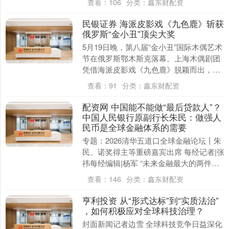
查看：
106
分类：
鑫东财配资
四家对黄金....
民银证券 海派皮影戏《九色鹿》斩获
俄罗斯“金小丑”顶尖大奖
5月19日晚，第八届“金小丑”国际木偶艺术
节在俄罗斯鄂木斯克落幕。上海木偶剧团
凭借海派皮影戏《九色鹿》脱颖而出，一
举斩获本届赛事最高级别团体奖项——“最
查看：
91
分类：
鑫东财配资
佳表演团....
配资网 中国能不能做“最后贷款人”？
中国人民银行原副行长朱民：做强人
民币是全球金融体系的需要
专题：2026清华五道口全球金融论坛丨朱
民、诺奖得主等重磅嘉宾出席 每经记者|张
祎每经编辑|杨军 “未来金融最大的两件
事，一个是人工智能，一个是货币，这是
查看：
146
分类：
鑫东财配资
一个巨....
亨利投资 从“形式达标”到“实质法治”
，如何积极应对全球科技治理？
封面新闻记者边雪 全球科技竞争日益深化