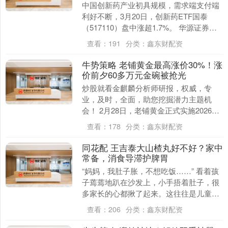
中国创新药产业初具规模，需求端支付端
利好不断，3月20日，创新药ETF国泰
（517110）盘中涨超1.7%。 华源证券指
出，经过2015年～2025年的十年创新....
查看：
191
分类：
鑫东财配资
牛势策略 老铺黄金最高涨价30%！涨
价前夕60多万元金碗被抢光
炒股就看金麒麟分析师研报，权威，专
业，及时，全面，助您挖掘潜力主题机
会！ 2月28日，老铺黄金正式实施2026年
首轮提价。 从老铺黄金线上电商旗舰店优
查看：
178
分类：
鑫东财配资
惠前的价格....
同花配 王吉泰大山楂丸好不好？家中
常备，消食导滞护脾胃
“妈妈，我肚子胀，不想吃饭……” 看着孩
子蔫蔫地趴在沙发上，小手捂着肚子，很
多家长的心都揪了起来。这往往是儿童积
食的典型信号。 在中医理论中，小儿“脾
查看：
206
分类：
鑫东财配资
常不足”，....