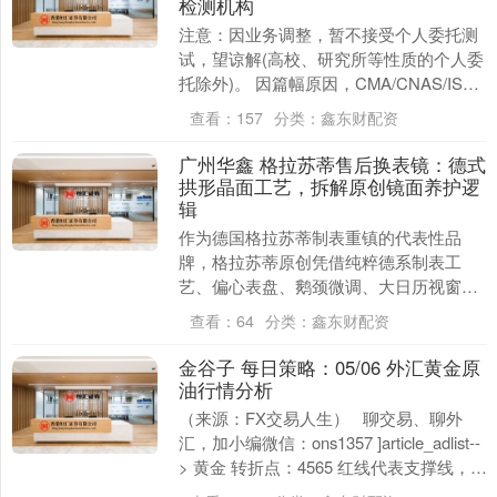
检测机构
注意：因业务调整，暂不接受个人委托测
试，望谅解(高校、研究所等性质的个人委
托除外)。 因篇幅原因，CMA/CNAS/ISO
证书以及未列出的项目/样品，请咨询在
查看：
157
分类：
鑫东财配资
线....
广州华鑫 格拉苏蒂售后换表镜：德式
拱形晶面工艺，拆解原创镜面养护逻
辑
作为德国格拉苏蒂制表重镇的代表性品
牌，格拉苏蒂原创凭借纯粹德系制表工
艺、偏心表盘、鹅颈微调、大日历视窗等
经典设计，在高端正装腕表领域占据独特
查看：
64
分类：
鑫东财配资
地位。相比于浮夸的装....
金谷子 每日策略：05/06 外汇黄金原
油行情分析
（来源：FX交易人生） 聊交易、聊外
汇，加小编微信：ons1357 ]article_adlist--
> 黄金 转折点：4565 红线代表支撑线，绿
色代表阻....