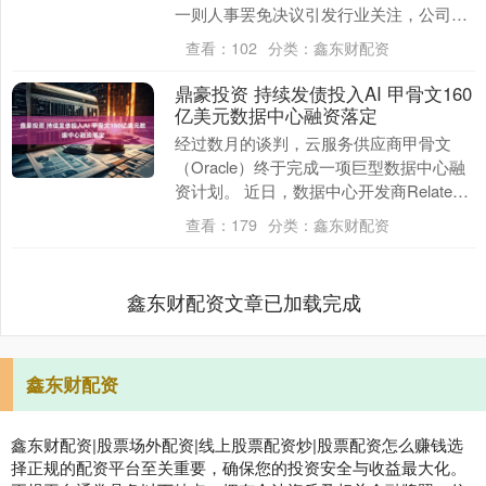
一则人事罢免决议引发行业关注，公司董
事会全票通过了解除独立董事张蕊职务的
查看：
102
分类：
鑫东财配资
议案，....
鼎豪投资 持续发债投入AI 甲骨文160
亿美元数据中心融资落定
经过数月的谈判，云服务供应商甲骨文
（Oracle）终于完成一项巨型数据中心融
资计划。 近日，数据中心开发商Related
Digital发布声明称，其为甲骨文建....
查看：
179
分类：
鑫东财配资
鑫东财配资文章已加载完成
鑫东财配资
鑫东财配资|股票场外配资|线上股票配资炒|股票配资怎么赚钱选
择正规的配资平台至关重要，确保您的投资安全与收益最大化。