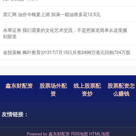
奕汇网 油价今晚要上调 加满一箱油将多花12.5元
永華证券 我们需要的文化艺术交流，不是把展览简单从这里搬
到那里
金投策略 枫叶教育(01317)7月15日斥资2498万港元回购724万股
鑫东财配资
股票场外配
线上股票配
股票配资怎
资
资炒
么赚钱
友情链接：
鑫东财配资
RSS地图
HTML地图
Powered by