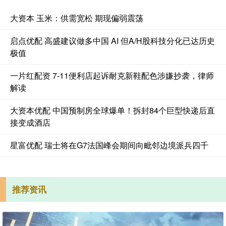
大资本 玉米：供需宽松 期现偏弱震荡
启点优配 高盛建议做多中国 AI 但A/H股科技分化已达历史
极值
一片红配资 7-11便利店起诉耐克新鞋配色涉嫌抄袭，律师
解读
大资本优配 中国预制房全球爆单！拆封84个巨型快递后直
接变成酒店
星富优配 瑞士将在G7法国峰会期间向毗邻边境派兵四千
推荐资讯